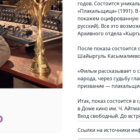
годов. Состоится уника
«Плакальщица» (1991). В
покажем оцифрованную в
русский). Все это возмо
Архивного отдела «Кырг
После показа состоится
Шайыргуль Касымалиево
«Фильм рассказывает о 
народа, через судьбу гл
призвание — плакальщи
Итак, показ состоится в с
в Доме кино им. Ч. Айтмат
Вход свободный. До встр
Ссылки на источники ин