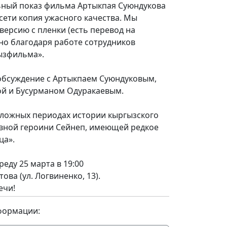
льный показ фильма Артыкпая Суюндукова
 сети копия ужасного качества. Мы
ерсию с пленки (есть перевод на
жно благодаря работе сотрудников
ызфильма».
 обсуждение с Артыкпаем Суюндуковым,
й и Бусурманом Одуракаевым.
сложных периодах истории кыргызского
авной героини Сейнеп, имеющей редкое
ца».
реду 25 марта в 19:00
ова (ул. Логвиненко, 13).
ечи!
формации: