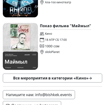
Ала-тоо кинотеатр
Показ фильма "Маймыл"
Кино
18 АПР СБ 17:00
1000 сом
ololoPlanet
Все мероприятия в категории «Кино»
→
Напишите нам: info@bishkek.events