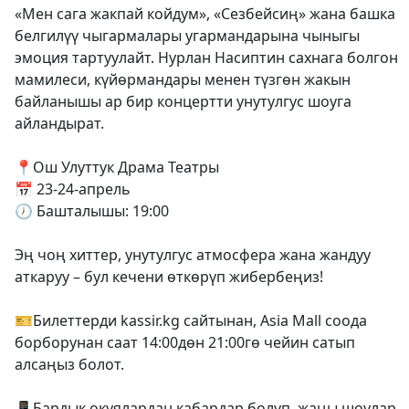
«Мен сага жакпай койдум», «Сезбейсиң» жана башка
белгилүү чыгармалары угармандарына чыныгы
эмоция тартуулайт. Нурлан Насиптин сахнага болгон
мамилеси, күйөрмандары менен түзгөн жакын
байланышы ар бир концертти унутулгус шоуга
айландырат.
📍Ош Улуттук Драма Театры
📅 23-24-апрель
🕖 Башталышы: 19:00
Эң чоң хиттер, унутулгус атмосфера жана жандуу
аткаруу – бул кечени өткөрүп жибербеңиз!
🎫Билеттерди kassir.kg сайтынан, Asia Mall соода
борборунан саат 14:00дөн 21:00гө чейин сатып
алсаңыз болот.
📱Бардык окуялардан кабардар болуп, жаңы шоулар