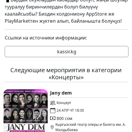
тууралуу биринчилерден болуп билүүнү
каалайсызбы? Биздин колдонмону AppStore же
PlayMarketтен жүктөп алып, байланышта болуңуз!
Ссылки на источники информации:
kassir.kg
Следующие мероприятия в категории
«Концерты»
Jany dem
Концерт
24 АПР ЧТ 18:30
800 сом
Кыргызский театр оперы и балета им. А.
Малдыбаева