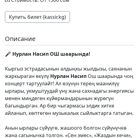
Стоимость: От 1300 сом
Купить билет (kassir.kg)
Описание
🎤 Нурлан Насип ОШ шаарында!
Кыргыз эстрадасынын алдыңкы жылдызы, сахнанын
жаркыраган өкүлү
Нурлан Насип
Ош шаарында чоң
концерт тартуулайт! Ал өзүнүн терең маанилүү
ырлары, укмуштуудай үнү жана сахнадагы энергиясы
менен миңдеген күйөрмандарынын жүрөгүн
багындырган. Ар бир чыгармасы элдик хитке
айланып, көптөгөн музыкалык сыйлыктарга татыган.
Анын ырлары сүйүүгө, жашоого болгон сүйүнүчкө
жана сагынычка толгон. «Сен эмес», «Жаздын кечи»,