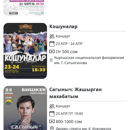
Кошуналар
Концерт
23 АПР - 24 АПР
От 500 сом
Кыргызская национальная филармония
им. Т. Сатылганова
Сагыныч: Жашырган
махабатым
Концерт
25 АПР ПТ 19:00
800-1000 сом
Дворец спорта им. К. Кожомкула