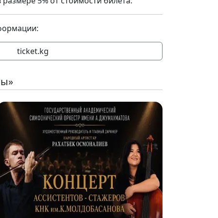
 размере 5% от стоимости билета.
формации:
ticket.kg
ты»