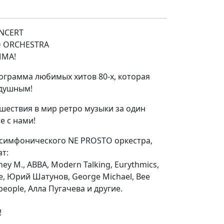
ONCERT
O ORCHESTRA
ММА!
ограмма любимых хитов 80-х, которая
одушным!
шествия в мир ретро музыки за один
е с нами!
симфонического NE PROSTO оркестра,
ат:
oney M., ABBA, Modern Talking, Eurythmics,
e, Юрий Шатунов, George Michael, Bee
 people, Алла Пугачева и другие.
!