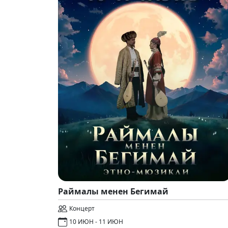
Раймалы менен Бегимай
Концерт
10 ИЮН - 11 ИЮН