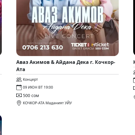
Аваз Акимов & Айдана Дека г. Кочкор-
Ата
Концерт
09 ИЮН ВТ 19:00
500 сом
КОЧКОР-АТА Маданият УЙУ