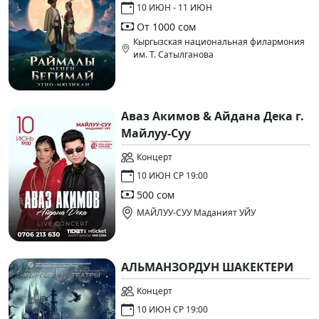
10 ИЮН - 11 ИЮН
От 1000 сом
Кыргызская национальная филармония
им. Т. Сатылганова
Аваз Акимов & Айдана Дека г.
Майлуу-Суу
Концерт
10 ИЮН СР 19:00
500 сом
МАЙЛУУ-СУУ Маданият УЙУ
АЛЬМАНЗОРДУН ШАКЕКТЕРИ
Концерт
10 ИЮН СР 19:00