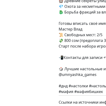
🏰 Древние секреты ули
💎 Охота за несметными
🐉 Борьба фракций за вл
Готовы вписать своё имя
Мастер Влад
📜 Свободных мест: 2/5
💸 800 сом (предоплата 3
Старт после набора игро
📲Контакты для записи +9
🎲 Лучшие настольные и
@umnyashka_games
#днд #настолки #насто
#мафия #мафиябишкек
Ссылки на источники ин