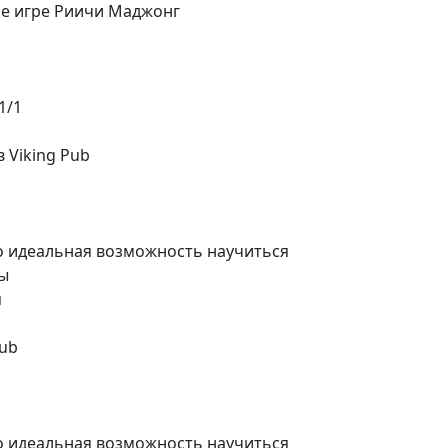
ие игре Риичи Маджонг
1/1
в Viking Pub
Это идеальная возможность научиться
ры
я
hub
Это идеальная возможность научиться