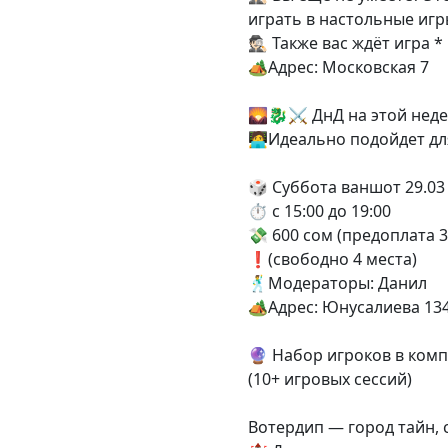
играть в настольные иг
🕵🏻 Также вас ждёт игра
🏕️Адрес: Московская 7
🌄🐉⚔️ ДнД на этой нед
🧑‍💻Идеально подойдет д
🎲 Суббота ваншот 29.03
⏱️ с 15:00 до 19:00
💸 600 сом (предоплата 3
❗(свободно 4 места)
🕺Модераторы: Данил
🏕️Адрес: Юнусалиева 13
🔮 Набор игроков в комп
(10+ игровых сессий)
Вотердип — город тайн, 