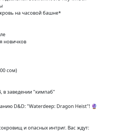
ры
 * кровь на часовой башне*
еле
ля новичков
00 сом)
4, в заведении "кимпаб"
анию D&D: "Waterdeep: Dragon Heist"! 🔮
сокровищ и опасных интриг. Вас ждут: