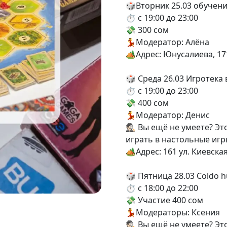
🎲Вторник 25.03 обучен
⏱️ с 19:00 до 23:00
💸 300 сом
💃Модератор: Алёна
🏕️Адрес: Юнусалиева, 17
🎲 Среда 26.03 Игротека 
⏱️ с 19:00 до 23:00
💸 400 сом
💃Модератор: Денис
🕵🏻 Вы ещё не умеете? 
играть в настольные иг
🏕️Адрес: 161 ул. Киевска
🎲 Пятница 28.03 Coldo 
⏱️ с 18:00 до 22:00
💸 Участие 400 сом
💃Модераторы: Ксения
🕵🏻 Вы ещё не умеете? 