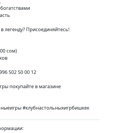
ц
 богатствами
асть
 в легенду? Присоединяйтесь!
00 сом)
ков
96 502 50 00 12
гры покупайте в магазине
льныеигры #клубнастольныхигрбишкек
формации: