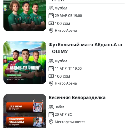
Футбол
29 МАР СБ 19:00
100 сом
Нитро Арена
Футбольный матч Абдыш-Ата
– ОШМУ
Футбол
11 АПР ПТ 19:00
100 сом
Нитро Арена
Весенняя Велоразделка
Забег
20 АПР ВС
Место уточняется