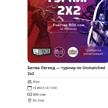
Битва Легенд — турнир по Unmatched
2x2
Игра
18 ИЮЛ СБ 13:00
800 сом
BG Zone