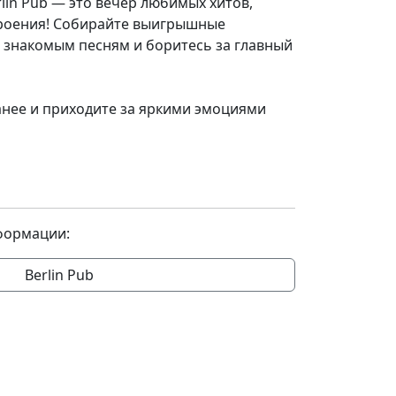
lin Pub — это вечер любимых хитов,
троения! Собирайте выигрышные
 знакомым песням и боритесь за главный
анее и приходите за яркими эмоциями
формации:
Berlin Pub