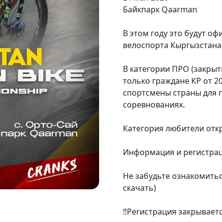
Байкпарк Qaarman
В этом году это будут о
велоспорта Кыргызстана 
В категории ПРО (закрыт
только граждане КР от 2
спортсмены страны для 
соревнованиях.
Категория любители откры
Информация и регистрац
Не забудьте ознакомить
скачать)
‼️Регистрация закрываетс