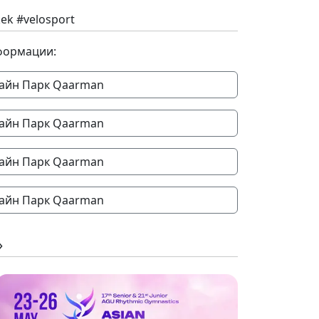
ek #velosport
формации:
айн Парк Qaarman
айн Парк Qaarman
айн Парк Qaarman
айн Парк Qaarman
»