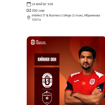
24 МАЙ ВС 9:00
350 сом
Intellect IT & Business College (3 этаж), Ибраимова
103/1а