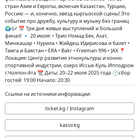
стран Азии и Европы, включая Казахстан, Турцию,
Россию — и, конечно, звёзд кыргызской сцены! Это
событие про дружбу, культуру и музыку без границ
🌍🎶 📅 Три дня живых выступлений и большой
финал! 🔹 20 июля: • Трио Номад Бек, Азат,
Минжашар • Нурила • Жийдеш Идирисова и балет •
Тамга и Баястан • ERA • Bakr • Freeman 996 • JAX 📍
Локация: Центр развития этнокультуры и конно-
спортивной индустрии, озеро Иссык-Куль Ипподром
г.Чолпон-Ата 📆 Даты: 20–22 июля 2025 года 🕐сбор
гостей: 19:00 Начало: 20:30
Ссылки на источники информации:
ticket.kg / Instagram
kassir.kg