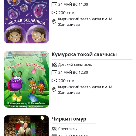
24 МАЙ ВС 11:00
200 сом
Кыргызский театр кукол им. М.
Жангазиева
Кумурска токой сакчысы
Детский спектакль
24 МАЙ ВС 12:30
200 сом
Кыргызский театр кукол им. М.
Жангазиева
Чиркин өмүр
Спектакль