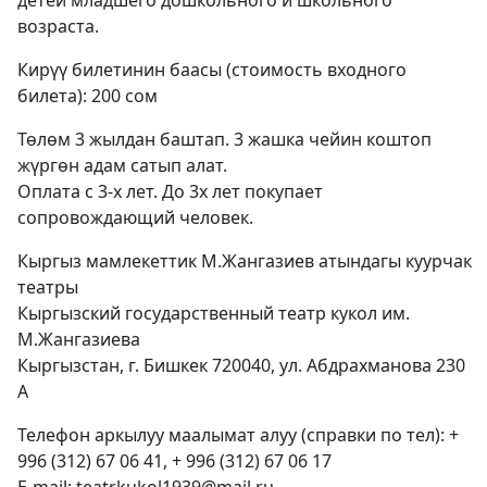
детей младшего дошкольного и школьного
возраста.
Кирүү билетинин баасы (стоимость входного
билета): 200 сом
Төлөм 3 жылдан баштап. 3 жашка чейин коштоп
жүргөн адам сатып алат.
Оплата с 3-х лет. До 3х лет покупает
сопровождающий человек.
Кыргыз мамлекеттик М.Жангазиев атындагы куурчак
театры
Кыргызский государственный театр кукол им.
М.Жангазиева
Кыргызстан, г. Бишкек 720040, ул. Абдрахманова 230
A
Телефон аркылуу маалымат алуу (справки по тел): +
996 (312) 67 06 41, + 996 (312) 67 06 17