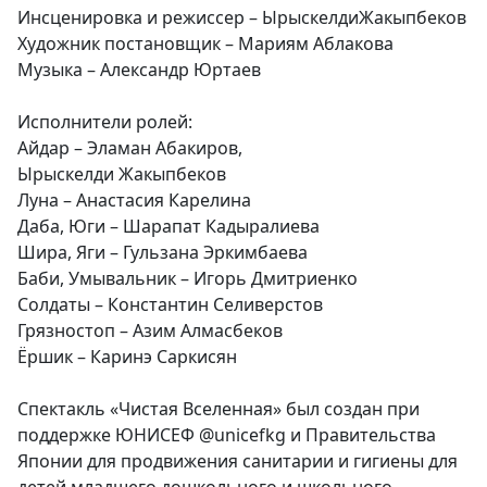
Инсценировка и режиссер – ЫрыскелдиЖакыпбеков
Художник постановщик – Мариям Аблакова
Музыка – Александр Юртаев
Исполнители ролей:
Айдар – Эламан Абакиров,
Ырыскелди Жакыпбеков
Луна – Анастасия Карелина
Даба, Юги – Шарапат Кадыралиева
Шира, Яги – Гульзана Эркимбаева
Баби, Умывальник – Игорь Дмитриенко
Солдаты – Константин Селиверстов
Грязностоп – Азим Алмасбеков
Ёршик – Каринэ Саркисян
Спектакль «Чистая Вселенная» был создан при
поддержке ЮНИСЕФ @unicefkg и Правительства
Японии для продвижения санитарии и гигиены для