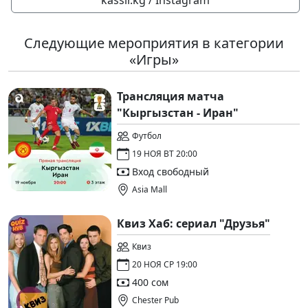
Следующие мероприятия в категории
«Игры»
Трансляция матча
"Кыргызстан - Иран"
Футбол
19 НОЯ ВТ 20:00
Вход свободный
Asia Mall
Квиз Хаб: сериал "Друзья"
Квиз
20 НОЯ СР 19:00
400 сом
Chester Pub