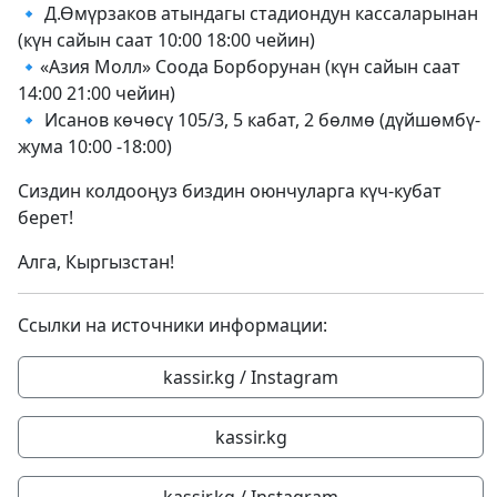
🔹 Д.Өмүрзаков атындагы стадиондун кассаларынан
(күн сайын саат 10:00 18:00 чейин)
🔹«Азия Молл» Соода Борборунан (күн сайын саат
14:00 21:00 чейин)
🔹 Исанов көчөсү 105/3, 5 кабат, 2 бөлмө (дүйшөмбү-
жума 10:00 -18:00)
Сиздин колдооңуз биздин оюнчуларга күч-кубат
берет!
Алга, Кыргызстан!
Ссылки на источники информации:
kassir.kg / Instagram
kassir.kg
kassir.kg / Instagram