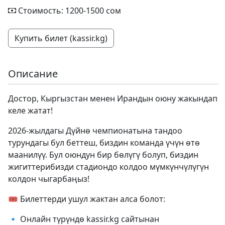
Стоимость: 1200-1500 сом
Купить билет (kassir.kg)
Описание
Достор, Кыргызстан менен Ирандын оюну жакындап
келе жатат!
2026-жылдагы Дүйнө чемпионатына тандоо
турундагы бул беттеш, биздин команда үчүн өтө
маанилүү. Бул оюндун бир бөлүгү болуп, биздин
жигиттерибизди стадиондо колдоо мүмкүнчүлүгүн
колдон чыгарбаңыз!
🎟️ Билеттерди ушул жактан алса болот:
🔹 Онлайн түрүндө kassir.kg сайтынан