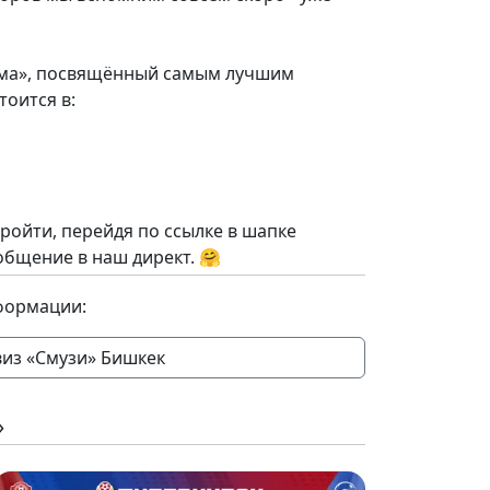
ма», посвящённый самым лучшим
тоится в:
ройти, перейдя по ссылке в шапке
общение в наш директ. 🤗
формации:
виз «Смузи» Бишкек
»