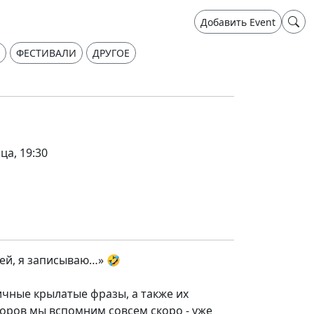
Добавить Event
ФЕСТИВАЛИ
ДРУГОЕ
ца, 19:30
ей, я записываю…» 🤣
ичные крылатые фразы, а также их
оров мы вспомним совсем скоро - уже