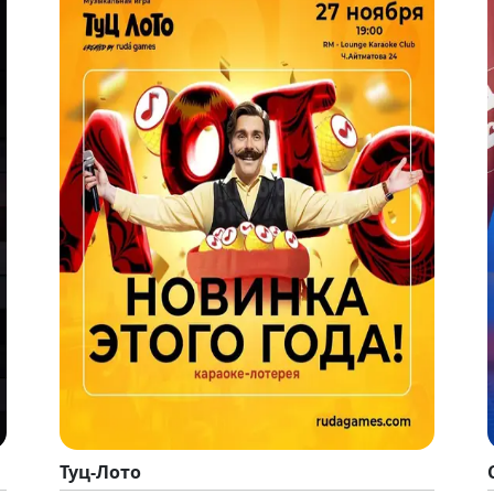
Туц-Лото