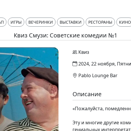
АП
ИГРЫ
ВЕЧЕРИНКИ
ВЫСТАВКИ
РЕСТОРАНЫ
КИНО
Квиз Смузи: Советские комедии №1
Квиз
2024, 22 ноября, Пятни
Pablo Lounge Bar
Описание
«Пожалуйста, помедленн
Эту и многие другие ком
гениальных интерпретат