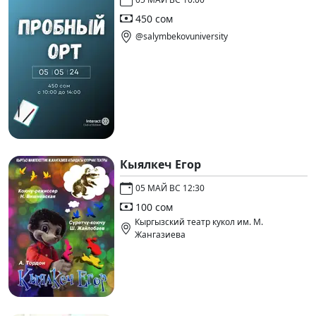
450 сом
@salymbekovuniversity
Кыялкеч Егор
05 МАЙ ВС 12:30
100 сом
Кыргызский театр кукол им. М.
Жангазиева