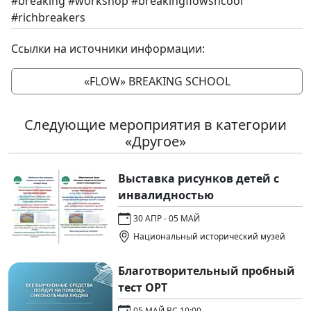
#breaking #workshop #breakingflowshcool
#richbreakers
Ссылки на источники информации:
«FLOW» BREAKING SCHOOL
Следующие мероприятия в категории
«Другое»
Выставка рисунков детей с
инвалидностью
30 АПР - 05 МАЙ
Национальный исторический музей
Благотворительный пробный
тест ОРТ
05 МАЙ ВС 10:00