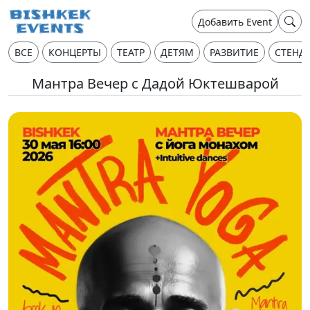
Добавить Event
ВСЕ
КОНЦЕРТЫ
ТЕАТР
ДЕТЯМ
РАЗВИТИЕ
СТЕНД
Мантра Вечер с Дадой Юктешварой