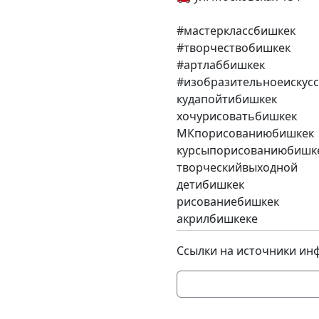
#мастерклассбишкек
#творчествобишкек
#артлаббишкек
#изобразительноеискусс
кудапойтибишкек
хочурисоватьбишкек
МКпорисованиюбишкек
курсыпорисованиюбишк
творческийвыходной
детибишкек
рисованиебишкек
акрилбишкеке
Ссылки на источники ин