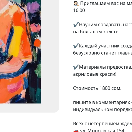
👩🏻‍🎨 Приглашаем вас на
16:00
⠀
✔️Научим создавать на
на большом холсте!
⠀
✔️Каждый участник созда
безусловно станет глав
⠀
✔️Материалы предоставл
акриловые краски!
Стоимость 1800 сом.
пишите в комментариях 
индивидуальном порядке
⠀
Всех с нетерпением ждём
🚗 ул. Московская 154