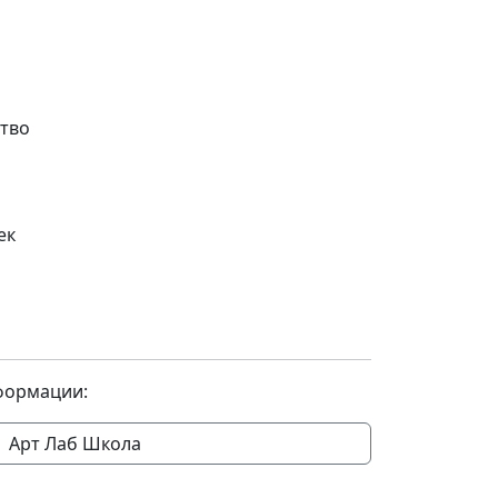
тво
ек
формации:
Арт Лаб Школа