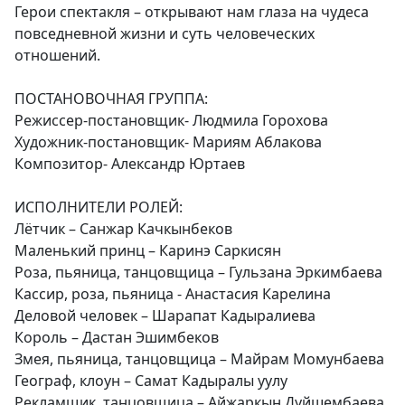
Герои спектакля – открывают нам глаза на чудеса
повседневной жизни и суть человеческих
отношений.
ПОСТАНОВОЧНАЯ ГРУППА:
Режиссер-постановщик- Людмила Горохова
Художник-постановщик- Мариям Аблакова
Композитор- Александр Юртаев
ИСПОЛНИТЕЛИ РОЛЕЙ:
Лётчик – Санжар Качкынбеков
Маленький принц – Каринэ Саркисян
Роза, пьяница, танцовщица – Гульзана Эркимбаева
Кассир, роза, пьяница - Анастасия Карелина
Деловой человек – Шарапат Кадыралиева
Король – Дастан Эшимбеков
Змея, пьяница, танцовщица – Майрам Момунбаева
Географ, клоун – Самат Кадыралы уулу
Рекламщик, танцовщица – Айжаркын Дуйшембаева