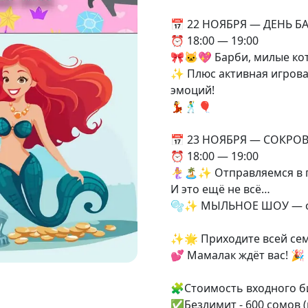
📅 22 НОЯБРЯ — ДЕНЬ Б
⏰ 18:00 — 19:00
🎀🐱💖 Барби, милые ко
✨ Плюс активная игрова
эмоций!
💃🕺🎈
📅 23 НОЯБРЯ — СОКРО
⏰ 18:00 — 19:00
🧜‍♀️🏝️✨ Отправляемся 
И это ещё не всё…
🫧✨ МЫЛЬНОЕ ШОУ — огр
✨🌟 Приходите всей сем
💕 Мамалак ждёт вас! 🎉
🧩Стоимость входного би
✅Безлимит - 600 сомов 