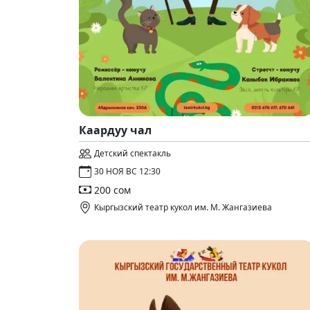
Каардуу чал
Детский спектакль
30 НОЯ ВС 12:30
200 сом
Кыргызский театр кукол им. М. Жангазиева