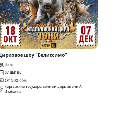
Цирковое шоу "Белиссимо"
Цирк
07 ДЕК ВС
От 500 сом
Кыргызский государственный цирк имени А.
Изибаева