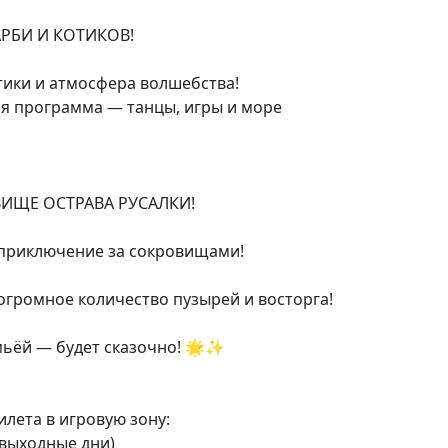
АРБИ И КОТИКОВ!
тики и атмосфера волшебства!
я программа — танцы, игры и море
ВИЩЕ ОСТРАВА РУСАЛКИ!
в приключение за сокровищами!
омное количество пузырей и восторга!
ьёй — будет сказочно! 🌟✨
лета в игровую зону:
(выходные дни)