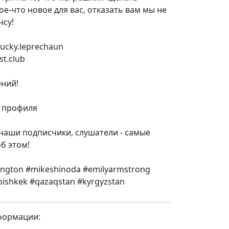
ое-что новое для вас, отказать вам мы не
нсу!
elucky.leprechaun
st.club
ний!
о профиля
 наши подписчики, слушатели - самые
б этом!
nington #mikeshinoda #emilyarmstrong
bishkek #qazaqstan #kyrgyzstan
формации: