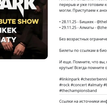
перерыв и уже готовим к
могли. Приступаем к ано
• 28.11.25 - Бишкек - @th
• 29.11.25 - Алматы - @zhe
Без возрастных ограниче
Билеты по ссылкам в би
И еще. Помните, что вы,
крутые! Всегда помните о
#linkinpark #chesterben
#rock #concert #almaty #
#thechampionsband
Ссылки на источники ин