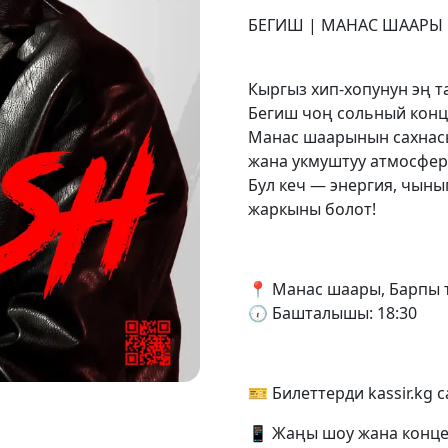
БЕГИШ | МАНАС ШААРЫ 
Кыргыз хип-хопунун эң 
Бегиш чоң сольный конц
Манас шаарынын сахнасы
жана укмуштуу атмосфера
Бул кеч — энергия, чын
жаркыны болот!
📍 Манас шаары, Барпы 
🕡 Башталышы: 18:30
🎫 Билеттерди kassir.kg 
📱 Жаңы шоу жана конце