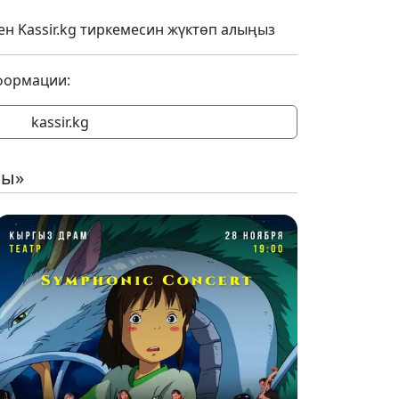
тен Kassir.kg тиркемесин жүктөп алыңыз
формации:
kassir.kg
ты»