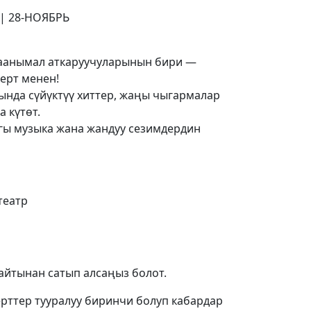
| 28-НОЯБРЬ
таанымал аткаруучуларынын бири —
ерт менен!
нда сүйүктүү хиттер, жаңы чыгармалар
 күтөт.
ыгы музыка жана жандуу сезимдердин
театр
сайтынан сатып алсаңыз болот.
рттер тууралуу биринчи болуп кабардар