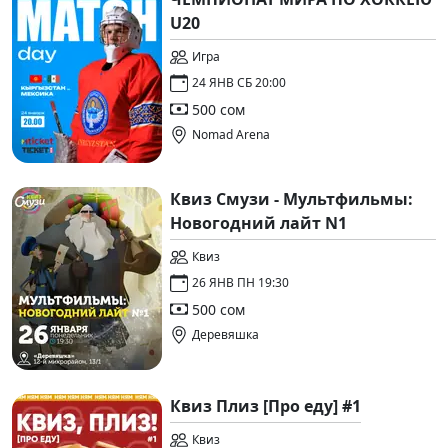
U20
Игра
24 ЯНВ СБ 20:00
500 сом
Nomad Arena
Квиз Смузи - Мультфильмы:
Новогодний лайт N1
Квиз
26 ЯНВ ПН 19:30
500 сом
Деревяшка
Квиз Плиз [Про еду] #1
Квиз