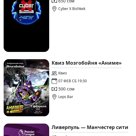
650 сом
Cyber X Bishkek
Квиз Мозгобойня «Аниме»
Квиз
07 ФЕВ СБ 19:30
500 сом
Leps Bar
Ливерпуль — Манчестер сити