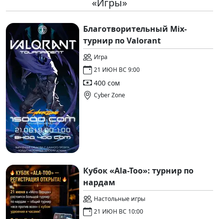
«Игры»
Благотворительный Mix-
турнир по Valorant
Игра
21 ИЮН ВС 9:00
400 сом
Cyber Zone
Кубок «Ala-Too»: турнир по
нардам
Настольные игры
21 ИЮН ВС 10:00