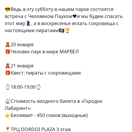
⠀
😎Ведь в эту субботу в нашем парке состоится
встреча с Человеком Пауком❤️и мы будем спасать
этот мир🦹‍♂️, а в воскресенье искать сокровища с
настоящими пиратами🏴‍☠️🏆
⠀
🧸20 января
🎁Человек паук в мире МАРВЕЛ
⠀
🧸21 января
🎁Квест: пираты с сокровищами
⠀
⌚️18:00-19:00⌚️
⠀
🎡Стоимость входного билета в «Городок
Лабиринт»:
👉Безлимит - 450 сомов (выходные)
⠀
📍ТРЦ DORDOI PLAZA 3 этаж