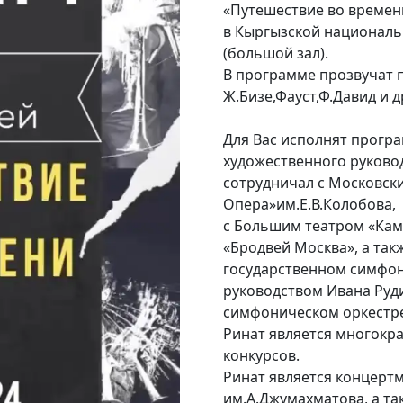
«Путешествие во времени
в Кыргызской националь
(большой зал).
В программе прозвучат 
Ж.Бизе,Фауст,Ф.Давид и д
Для Вас исполнят прогр
художественного руково
сотрудничал с Московск
Опера»им.Е.В.Колобова,
с Большим театром «Кам
«Бродвей Москва», а так
государственном симфон
руководством Ивана Руди
симфоническом оркестр
Ринат является многокр
конкурсов.
Ринат является концерт
им.А.Джумахматова, а та