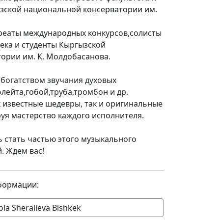
зской национальной консерватории им.
уреаты международных конкурсов,солисты
ека и студенты Кыргызской
ории им. К. Молдобасанова.
 богатством звучания духовых
флейта,гобой,труба,тромбон и др.
к известные шедевры, так и оригинальные
уя мастерство каждого исполнителя.
 стать частью этого музыкального
. Ждем вас!
формации:
ola Sheralieva Bishkek