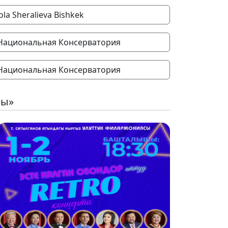
ola Sheralieva Bishkek
Национальная Консерватория
Национальная Консерватория
ты»