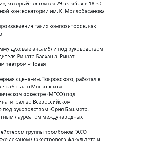
», который состоится 29 октября в 18:30
ной консерватории им. К. Молдобасанова
произведения таких композиторов, как
р.
амму духовые ансамбли под руководством
дителя Рината Балхаша. Ринат
им театром «Новая
ерная сцена»им.Покровского, работал в
же работал в Московском
ическом оркестре (МГСО) под
на, играл во Всероссийском
е под руководством Юрия Башмета.
атным лауреатом международных
мейстером группы тромбонов ГАСО
кже деканом Оркестрового факультета и