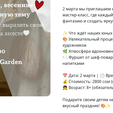
2 марта мы приглашаем 
мастер-класс, где кажды
фантазию и создать ярку
✨ Что ждёт наших юных 
🎨 Увлекательный проце
художников
🌿 Атмосфера вдохновен
🍽 Фуршет от шеф-повар
напитками
📅 Дата: 2 марта | 🕒 Вре
💰 Стоимость: 2800 сом 
👧 Возраст: 8+ (обязател
Подарите своим детям н
вкусный праздник! 🎨✨