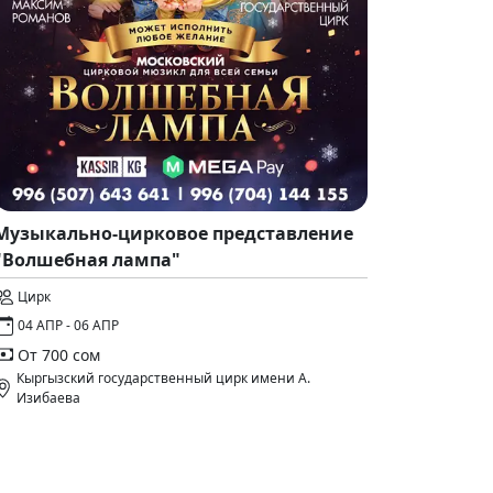
Музыкально-цирковое представление
"Волшебная лампа"
Цирк
04 АПР - 06 АПР
От 700 сом
Кыргызский государственный цирк имени А.
Изибаева