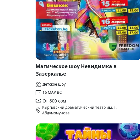
Магическое шоу Невидимка в
Зазеркалье
Детское шоу
16 МАР ВС
От 600 сом
Кыргызский драматический театр им. Т.
Абдумомунова