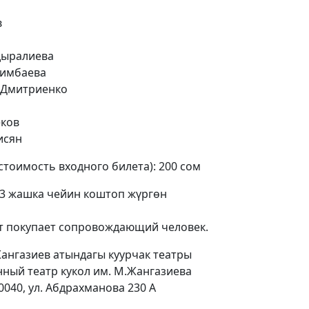
в
дыралиева
кимбаева
ь Дмитриенко
еков
исян
стоимость входного билета): 200 сом
 3 жашка чейин коштоп жүргөн
 лет покупает сопровождающий человек.
ангазиев атындагы куурчак театры
ный театр кукол им. М.Жангазиева
0040, ул. Абдрахманова 230 A