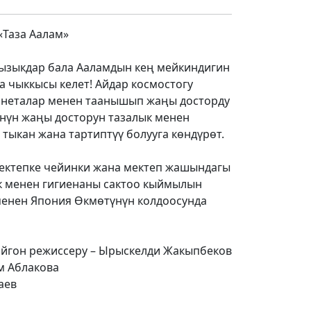
Таза Аалам»
 кызыкдар бала Ааламдын кең мейкиндигин
а чыккысы келет! Айдар космостогу
ланеталар менен таанышып жаңы досторду
үнүн жаңы досторун тазалык менен
тыкан жана тартиптүү болууга көндүрөт.
 мектепке чейинки жана мектеп жашындагы
к менен гигиенаны сактоо кыймылын
енен Япония Өкмөтүнүн колдоосунда
йгон режиссеру – Ырыскелди Жакыпбеков
м Аблакова
аев