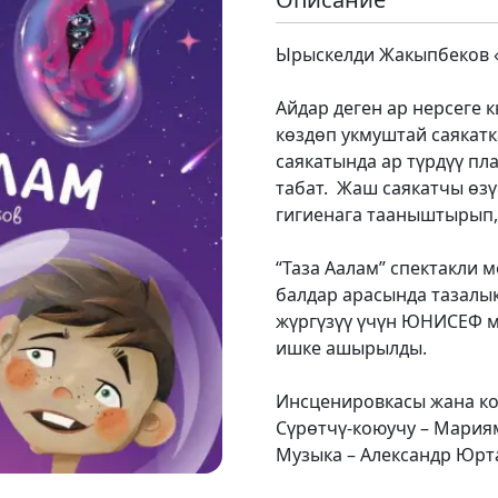
Ырыскелди Жакыпбеков «
Айдар деген ар нерсеге
көздөп укмуштай саякатк
саякатында ар түрдүү п
табат. Жаш саякатчы өз
гигиенага тааныштырып, 
“Таза Аалам” спектакли
балдар арасында тазалы
жүргүзүү үчүн ЮНИСЕФ м
ишке ашырылды.
Инсценировкасы жана ко
Сүрөтчү-коюучу – Мария
Музыка – Александр Юрт