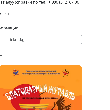
 алуу (справки по тел): + 996 (312) 67 06
il.ru
формации:
ticket.kg
»