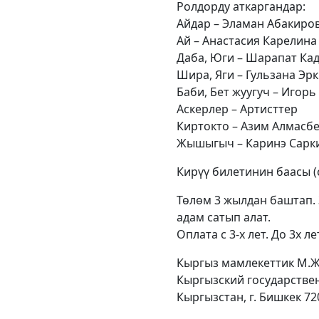
Ролдорду аткаргандар:
Айдар – Эламан Абакиро
Ай – Анастасия Карелина
Даба, Юги – Шарапат Ка
Шира, Яги – Гульзана Эр
Баби, Бет жуугуч – Игор
Аскерлер – Артисттер
Киртокто – Азим Алмасб
Жышыгыч – Каринэ Сарк
Кирүү билетинин баасы (
Төлөм 3 жылдан баштап.
адам сатып алат.
Оплата с 3-х лет. До 3х
Кыргыз мамлекеттик М.Ж
Кыргызский государствен
Кыргызстан, г. Бишкек 72