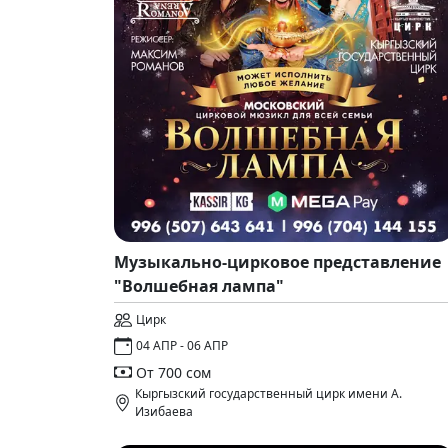
Музыкально-цирковое представление
"Волшебная лампа"
Цирк
04 АПР - 06 АПР
От 700 сом
Кыргызский государственный цирк имени А.
Изибаева