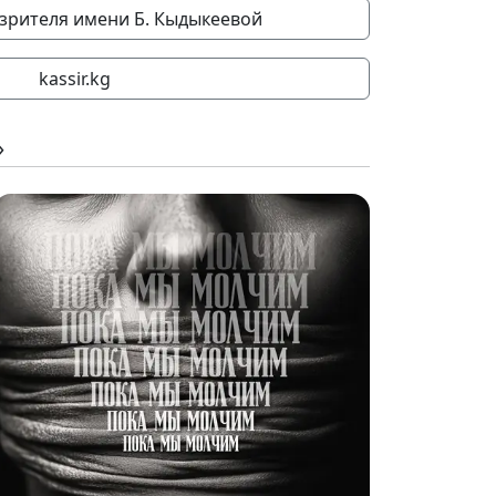
 зрителя имени Б. Кыдыкеевой
kassir.kg
»