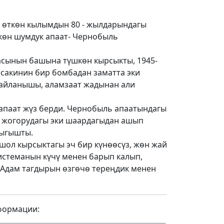
 өткөн кылымдын 80 - жылдарындагы
өн шумдук апаат- Чернобыль
сынын башына түшкөн кырсыкты, 1945-
сакинин бир бомбадан заматта эки
 айланышы, аламзаат жадынан али
 апаат жүз берди. Чернобыль апаатындагы
р жогорудагы эки шаардагыдан ашып
чыгышты.
л кырсыктагы эч бир күнөөсүз, жөн жай
истеманын күчү менен барып калып,
 Адам тагдырын өзгөчө тереңдик менен
формации: