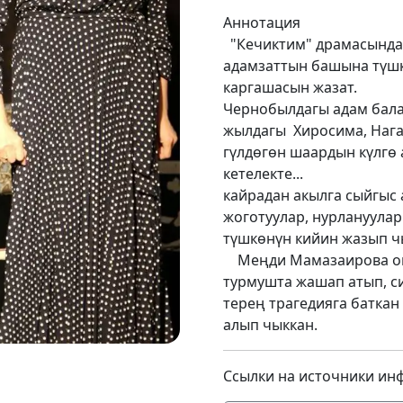
Аннотация
"Кечиктим" драмасында
адамзаттын башына түшк
каргашасын жазат.
Чернобылдагы адам бала
жылдагы Хиросима, Нага
гүлдөгөн шаардын күлгө
кетелекте...
кайрадан акылга сыйгыс
жоготуулар, нурлануула
түшкөнүн кийин жазып 
Меңди Мамазаирова ошо
турмушта жашап атып, с
терең трагедияга баткан
алып чыккан.
Ссылки на источники ин