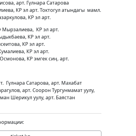
исова, арт. Гүлнара Сатарова
иева, КР эл арт. Токтогул атындагы мамл.
заркулова, КР эл арт.
 Мырзалиева, КР эл арт.
дыкбаева, КР эл арт.
еитова, КР эл арт.
умалиева, КР эл арт.
Осмонова, КР эмгек сиң. арт.
рт. Гүлнара Сатарова, арт. Махабат
арагулов, арт. Соорон Тургунмамат уулу,
Аман Шерикул уулу, арт. Баястан
формации: