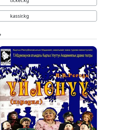
ticket.kg
kassir.kg
»