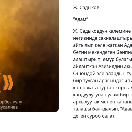
Ж. Садыков
“Адам”
Ж. Садыковдун калемине
негизинде сахналаштыры
айтылып келе жаткан Ад
бетин мекендеген бейпи
адаштырып, өмүр булагы
айланткан Азезилдин ак
Ошондой эле алардын ту
бир тууган арасындагы 
кошо жата турган көрө а
кандуулугунан улам бир 
аркылуу ак менен каран
талашы баяндалып, “Адам
деген суроо салат.