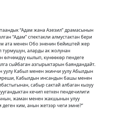
 таандык “Адам жана Азезил” драмасынын
лган “Адам” спектакли алмустактан бери
ам ата менен Обо эненин бейиштей жер
л турмушун, аларды ак жолунан
н өлчөмдүү кылып, күнөөкөр пендеге
ылга сыйбаган азгырыктарын баяндандайт.
н уулу Кабыл менен экинчи уулу Абылдын
тиреши, Кабылдын инсандын башы менен
лбастыгынан, сабыр сактай албаган кызуу
туугандыктан кечип кеткен пендечилиги
ынын, жаман менен жакшынын улуу
 деген ким, анын жетээр чеги эмне?”