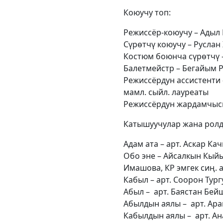
Коюучу топ:
Режиссёр-коюучу – Адыл 
Сүрөтчү коюучу – Руслан
Костюм боюнча сүрөтчү 
Балетмейстр – Бегайым 
Режиссёрдун ассистенти
мамл. сыйл. лауреаты
Режиссёрдун жардамчыс
Катышуучулар жана ролд
Адам ата – арт. Аскар К
Обо эне – Айсалкын Кыйы
Имашова, КР эмгек сиң. а
Кабыл – арт. Соорон Тург
Абыл – арт. Баястан Бей
Абылдын аялы – арт. Ар
Кабылдын аялы – арт. Ан