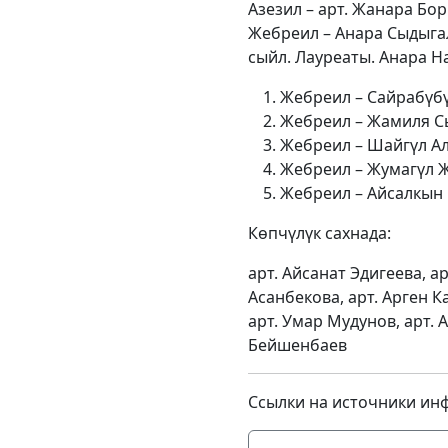
Азезил – арт. Жанара Бор
Жебреил – Анара Сыдыгал
сыйл. Лауреаты. Анара На
Жебреил – Сайрабүбү
Жебреил – Жамиля Сы
Жебреил – Шайгүл Алс
Жебреил – Жумагүл Ж
Жебреил – Айсалкын 
Көпчүлүк сахнада:
арт. Айсанат Эдигеева, а
Асанбекова, арт. Арген К
арт. Умар Мудунов, арт. 
Бейшенбаев
Ссылки на источники ин