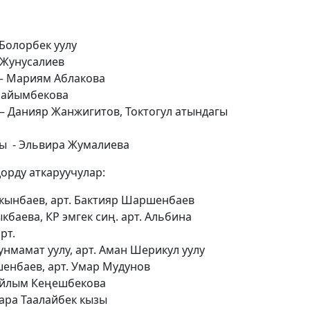
Болорбек уулу
 Жунусалиев
– Мариям Аблакова
Райымбекова
 – Данияр Жанжигитов, Токтогул атындагы
ы - Эльвира Жумалиева
орду аткаруучулар:
ачкынбаев, арт. Бактияр Шаршенбаев
кбаева, КР эмгек сиң. арт. Альбина
рт.
унмамат уулу, арт. Аман Шерикул уулу
шенбаев, арт. Умар Мудунов
айлым Кеңешбекова
ара Таалайбек кызы