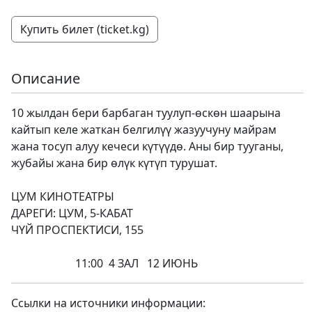
Купить билет (ticket.kg)
Описание
10 жылдан бери барбаган туулуп-өскөн шаарына
кайтып келе жаткан белгилүү жазуучуну майрам
жана тосуп алуу кечеси күтүүдө. Аны бир тууганы,
жубайы жана бир өлүк күтүп турушат.
ЦУМ КИНОТЕАТРЫ
ДАРЕГИ: ЦУМ, 5-КАБАТ
ЧҮЙ ПРОСПЕКТИСИ, 155
11:00 4 ЗАЛ 12 ИЮНЬ
Ссылки на источники информации: