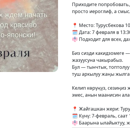
Приходите попробовать, 
просто иероглиф, а смы
📍 Место: Турусбекова 10
🗓 Дата: 7 февраля в 13:3
👘 Подходит для всех, д
Биз сизди какидзомеге 
жазуусуна чакырабыз.
Бул — тынчтык, топтолуу
туш аркылуу жаңы жылга
Келип көрүңүз, сезиңиз 
эмес, анын маанисин ала
📍 Жайгашкан жери: Турус
🗓 Күнү: 7-февраль, саат 
👘 Баарына ылайыктуу, 