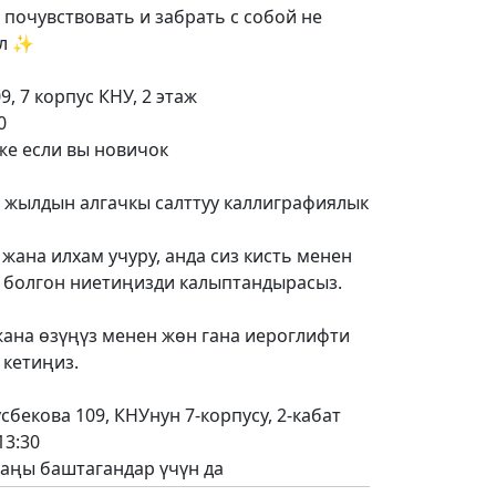
почувствовать и забрать с собой не
сл ✨
9, 7 корпус КНУ, 2 этаж
0
аже если вы новичок
— жылдын алгачкы салттуу каллиграфиялык
 жана илхам учуру, анда сиз кисть менен
 болгон ниетиңизди калыптандырасыз.
жана өзүңүз менен жөн гана иероглифти
 кетиңиз.
бекова 109, КНУнун 7-корпусу, 2-кабат
13:30
жаңы баштагандар үчүн да