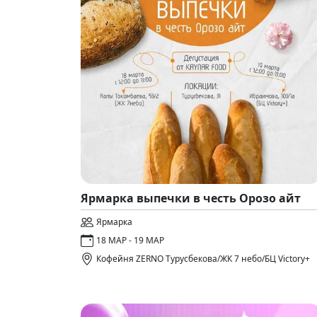
Ярмарка выпечки в честь Орозо айт
Ярмарка
18 МАР - 19 МАР
Кофейня ZERNO Турусбекова/ЖК 7 небо/БЦ Victory+