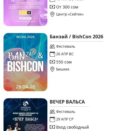
От 300 сом
Центр «Сейтек»
Банзай / BishCon 2026
Фестиваль
26 АПР ВС
550 сом
Бишкек
ВЕЧЕР ВАЛЬСА
Фестиваль
29 АПР СР
Вход свободный