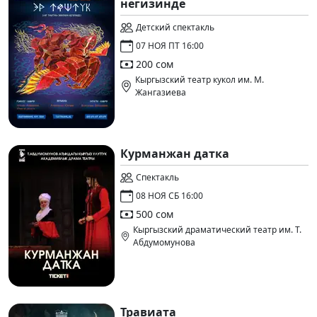
негизинде
Детский спектакль
07 НОЯ ПТ 16:00
200 сом
Кыргызский театр кукол им. М.
Жангазиева
Курманжан датка
Спектакль
08 НОЯ СБ 16:00
500 сом
Кыргызский драматический театр им. Т.
Абдумомунова
Травиата