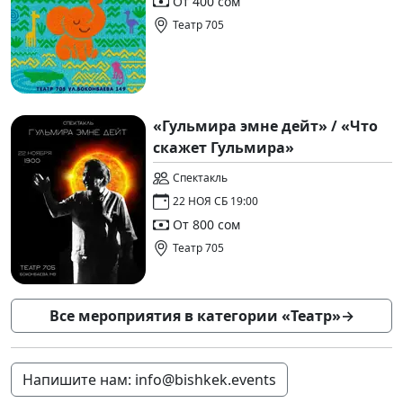
От 400 сом
Театр 705
«Гульмира эмне дейт» / «Что
скажет Гульмира»
Спектакль
22 НОЯ СБ 19:00
От 800 сом
Театр 705
Все мероприятия в категории «Театр»
→
Напишите нам: info@bishkek.events