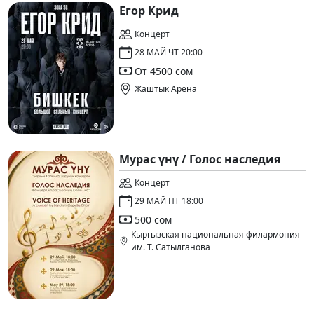
Егор Крид
Концерт
28 МАЙ ЧТ 20:00
От 4500 сом
Жаштык Арена
Мурас үнү / Голос наследия
Концерт
29 МАЙ ПТ 18:00
500 сом
Кыргызская национальная филармония
им. Т. Сатылганова