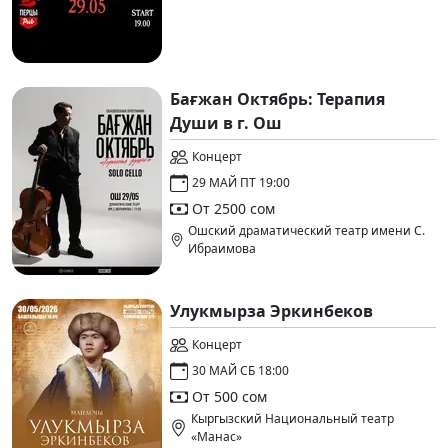
Бағжан Октябрь: Терапия
Души в г. Ош
Концерт
29 МАЙ ПТ 19:00
От 2500 сом
Ошский драматический театр имени С.
Ибраимова
Улукмырза Эркинбеков
Концерт
30 МАЙ СБ 18:00
От 500 сом
Кыргызский Национальный театр
«Манас»