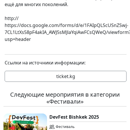
ещё для многих поколений.
http://​​​​​​​
https://docs.google.com/forms/d/e/1FAIpQLScUSnZSwj-
7CL1LtXs58pF4akIA_AWJ5sMJlaYqiAwFCsQWeQ/viewform
usp=header
Ссылки на источники информации:
ticket.kg
Следующие мероприятия в категории
«Фестивали»
DevFest Bishkek 2025
Фестиваль