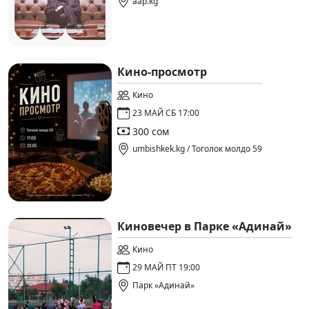
aap.kg
Кино-просмотр
Кино
23 МАЙ СБ 17:00
300 сом
umbishkek.kg / Тоголок молдо 59
Киновечер в Парке «Адинай»
Кино
29 МАЙ ПТ 19:00
Парк «Адинай»