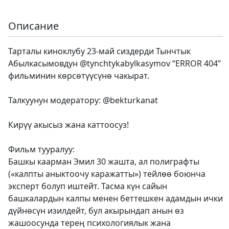
Описание
Тарталы киноклубу 23-май сиздерди Тынчтык
Абылкасымовдун @tynchtykabylkasymov “ERROR 404”
фильминин көрсөтүүсүнө чакырат.
Талкуунун модератору: @bekturkanat
Кирүү акысыз жана каттоосуз!
Фильм тууралуу:
Башкы каарман Эмил 30 жашта, ал полиграфты
(«калпты аныктоочу каражатты») тейлөө боюнча
эксперт болуп иштейт. Тасма күн сайын
башкалардын калпы менен беттешкен адамдын ички
дүйнөсүн изилдейт, бул акырындап анын өз
жашоосунда терең психологиялык жана