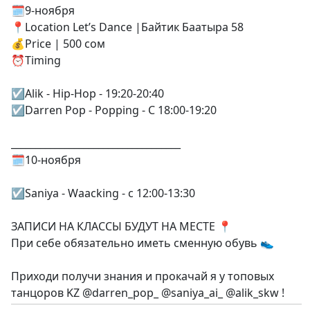
🗓️9-ноября
📍Location Let’s Dance |Байтик Баатыра 58
💰Price | 500 сом
⏰Timing
☑️Alik - Hip-Hop - 19:20-20:40
☑️Darren Pop - Popping - С 18:00-19:20
___________________________________
🗓️10-ноября
☑️Saniya - Waacking - с 12:00-13:30
ЗАПИСИ НА КЛАССЫ БУДУТ НА МЕСТЕ 📍
При себе обязательно иметь сменную обувь 👟
Приходи получи знания и прокачай я у топовых
танцоров KZ @darren_pop_ @saniya_ai_ @alik_skw !