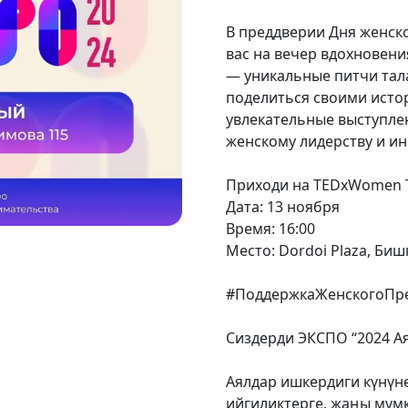
В преддверии Дня женск
вас на вечер вдохновени
— уникальные питчи тал
поделиться своими исто
увлекательные выступле
женскому лидерству и и
Приходи на TEDxWomen T
Дата: 13 ноября
Время: 16:00
Место: Dordoi Plaza, Биш
#ПоддержкаЖенскогоПр
Сиздерди ЭКСПО “2024 А
Аялдар ишкердиги күнүн
ийгиликтерге, жаңы мүмк