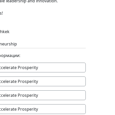
e leadership and innovation.
s!
shkek
neurship
формации:
ccelerate Prosperity
ccelerate Prosperity
ccelerate Prosperity
ccelerate Prosperity