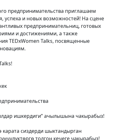
ого предпринимательства приглашаем
я, успеха и новых возможностей! На сцене
антливых предпринимательниц, готовых
риями и достижениями, а также
ния TEDxWomen Talks, посвященные
нновациям.
alks!
кек
едпринимательства
ялдар ишкердиги” ачылышына чакырабыз!
ө карата сиздерди шыктандырган
үнчүлүктөргө толгон кечеге чакырабыз!