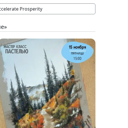
ccelerate Prosperity
ие»