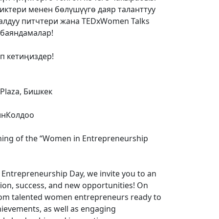
иктери менен бөлүшүүгө даяр таланттуу
лдуу питчтери жана TEDxWomen Talks
баяндамалар!
п кетиңиздер!
Plaza, Бишкек
нКолдоо
ening of the “Women in Entrepreneurship
 Entrepreneurship Day, we invite you to an
ation, success, and new opportunities! On
rom talented women entrepreneurs ready to
hievements, as well as engaging