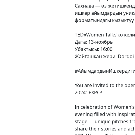
Сахнада — өз жетишкенд
ишкер айымдардын уника
форматындагы кызыктуу 
TEDxWomen Talks’ко кели
Дата: 13-ноябрь
Убактысы: 16:00
Жайгашкан жери: Dordoi 
#АйымдардынИшкердиги
You are invited to the op
2024” EXPO!
In celebration of Women’s
evening filled with inspir
stage — unique pitches f
share their stories and ac