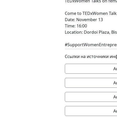
TEDxWomen Talks on femal
Come to TEDxWomen Talk
Date: November 13
Time: 16:00
Location: Dordoi Plaza, Bi
#SupportWomenEntrepre
Ссылки на источники ин
A
A
A
A