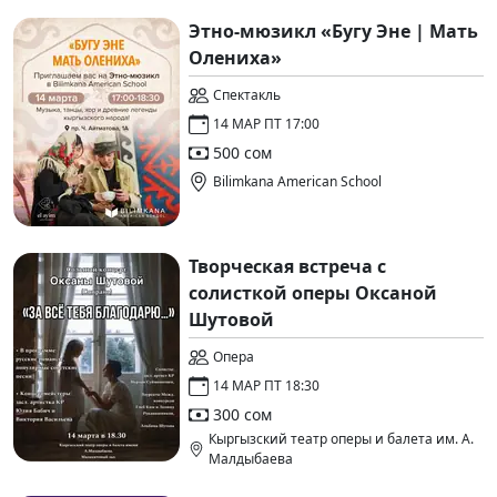
Этно-мюзикл «Бугу Эне | Мать
Олениха»
Спектакль
14 МАР ПТ 17:00
500 сом
Bilimkana American School
Творческая встреча с
солисткой оперы Оксаной
Шутовой
Опера
14 МАР ПТ 18:30
300 сом
Кыргызский театр оперы и балета им. А.
Малдыбаева