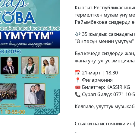
Кыргыз Республикасынын
термелткен мукам үнү м
Райымбекова сиздерди ө
🎶 35 жылдык сахнадагы 
“Өчпөсүн менин үмүтүм” 
Бул кечеде сиздерди жанд
жана унутулгус эмоцияла
📅 21-март | 18:30
📍 Филармония
🎟 Билеттер: KASSIR.KG
📞 Сурап билүү: 0771 10-5
Келгиле, улуттук музыка
Ссылки на источники ин