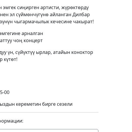
 эмгек сиңирген артисти, жүрөктөрдү
енен эл сүймөнчүгүнө айланган Дилбар
зүнүн чыгармачылык кечесине чакырат!
эмгегине арналган
аттуу чоң концерт
уу үн, сүйүктүү ырлар, атайын коноктор
р күтөт!
5-00
быздын кереметин бирге сезели
формации: