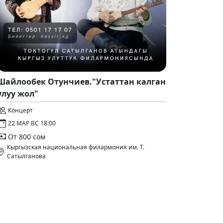
Шайлообек Отунчиев."Устаттан калган
улуу жол"
Концерт
22 МАР ВС 18:00
От 800 сом
Кыргызская национальная филармония им. Т.
Сатылганова