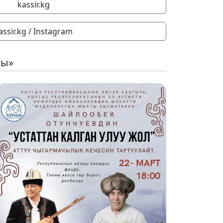
kassir.kg
assir.kg / Instagram
ты»