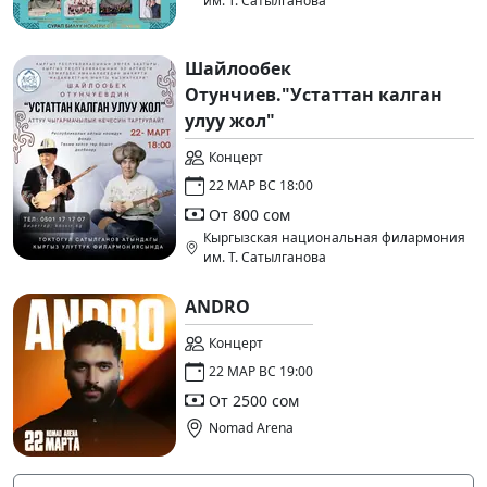
им. Т. Сатылганова
Шайлообек
Отунчиев."Устаттан калган
улуу жол"
Концерт
22 МАР ВС 18:00
От 800 сом
Кыргызская национальная филармония
им. Т. Сатылганова
ANDRO
Концерт
22 МАР ВС 19:00
От 2500 сом
Nomad Arena