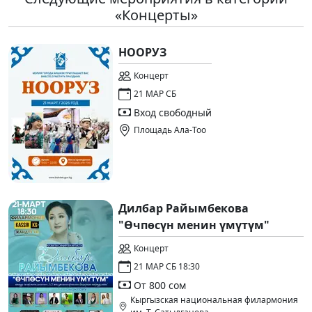
«Концерты»
НООРУЗ
Концерт
21 МАР СБ
Вход свободный
Площадь Ала-Тоо
Дилбар Райымбекова
"Өчпөсүн менин үмүтүм"
Концерт
21 МАР СБ 18:30
От 800 сом
Кыргызская национальная филармония