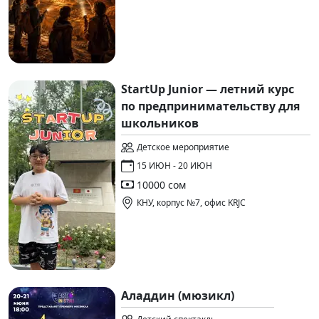
StartUp Junior — летний курс
по предпринимательству для
школьников
Детское мероприятие
15 ИЮН - 20 ИЮН
10000 сом
КНУ, корпус №7, офис KRJC
Аладдин (мюзикл)