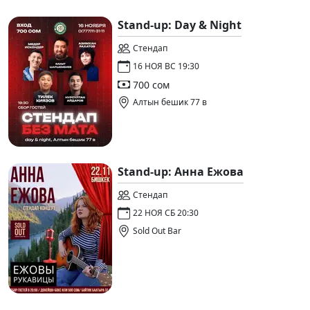
Stand-up: Day & Night
Стендап
16 НОЯ ВС 19:30
700 сом
Алтын бешик 77 в
Stand-up: Анна Ежова
Стендап
22 НОЯ СБ 20:30
Sold Out Bar