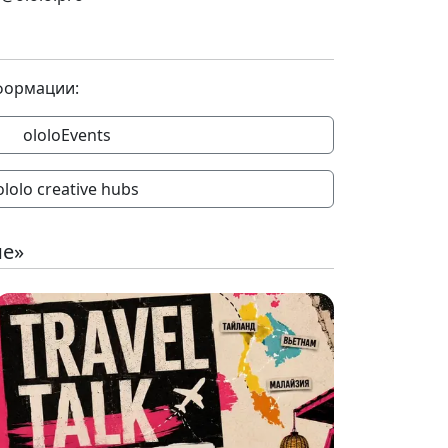
формации:
ololoEvents
ololo creative hubs
ие»