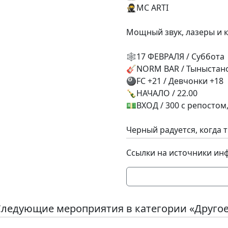
🥷MC ARTI
⠀
Мощный звук, лазеры и 
⠀
🕸17 ФЕВРАЛЯ / Суббота
🎸NORM BAR / Тыныстано
🎱FC +21 / Девчонки +18
🍾НАЧАЛО / 22.00
💵ВХОД / 300 с репостом,
⠀
Черный радуется, когда 
Ссылки на источники ин
ледующие мероприятия в категории «Друго