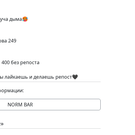
куча дыма🥵
ва 249
 400 без репоста
ты лайкаешь и делаешь репост🖤
формации:
NORM BAR
е»