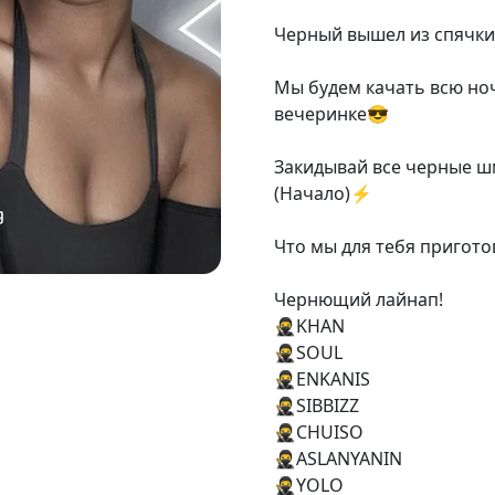
⠀
Черный вышел из спячки 
⠀
Мы будем качать всю ноч
вечеринке😎
⠀
Закидывай все черные шм
(Начало)⚡️
⠀
Что мы для тебя пригото
⠀
Чернющий лайнап!
🥷KHAN
🥷SOUL
🥷ENKANIS
🥷SIBBIZZ
🥷CHUISO
🥷ASLANYANIN
🥷YOLO