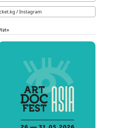
icket.kg / Instagram
ли»