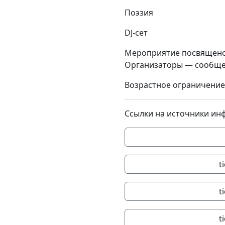
Поэзия
DJ-сет
Мероприятие посвящено
Организаторы — сообщест
Возрастное ограничение
Ссылки на источники ин
t
t
t